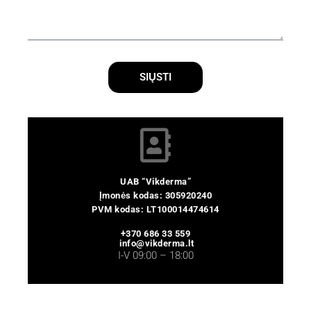
SIŲSTI
UAB “Vikderma”
Įmonės kodas: 305920240
PVM kodas: LT100014474614
+370 686 33 559
info@vikderma.lt
I-V 09:00 – 18:00